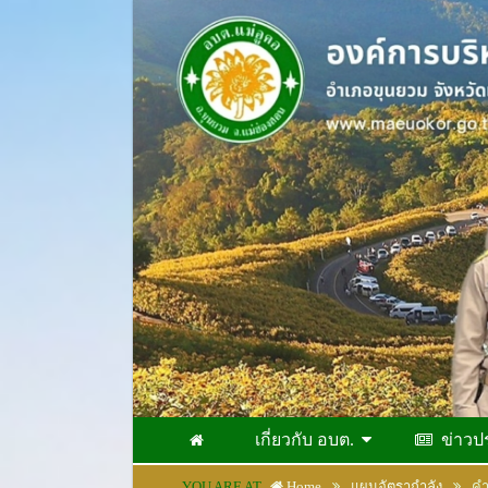
เกี่ยวกับ อบต.
ข่าวป
YOU ARE AT
Home
แผนอัตรากำลัง
คำ