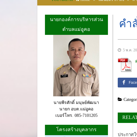
นายกองค์การบริหารส่วน
คำส
ตำบลแม่อูคอ
5 พ.ค. 2
Face
Categor
นายพีรศักดิ์ มนุษย์พัฒนา
นายก อบต.แม่อูคอ
เบอร์โทร. 085-7101205
RELA
โครงสร้างบุคลากร
ประกาศใช้