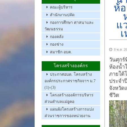
ห้อ
คณะผู้บริหาร
สำนักงานปลัด
แว
กองการศึกษา ศาสนาและ
วัฒนธรรม
เ
กองคลัง
กองช่าง
8 พ.ค. 2
สมาชิก อบต.
วันศุกร
โครงสร้างองค์กร
ห้องน้ำ
ภายใต้
ประกาศอบต. โครงสร้าง
ประจำป
องค์กรประกาศราชกิจจาฯ ม.7
จังหวัด
(1)-(3)
ชีวิต
โครงสร้างองค์การบริหาร
ส่วนตำบลแม่อูคอ
แผนผังโครงสร้างการแบ่ง
ส่วนราชการของหน่วยงาน