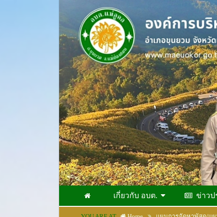
เกี่ยวกับ อบต.
ข่าวป
YOU ARE AT
Home
แผนการจัดหาพัสดุ/แผนป