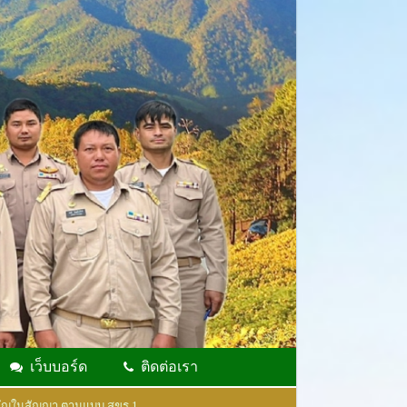
เว็บบอร์ด
ติดต่อเรา
คัญในสัญญา ตามแบบ สขร.1