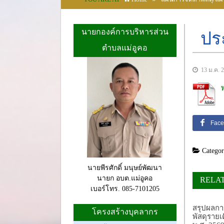
นายกองค์การบริหารส่วน
ปร
ตำบลแม่อูคอ
13 ม.ค. 
Face
Categor
นายพีรศักดิ์ มนุษย์พัฒนา
นายก อบต.แม่อูคอ
RELA
เบอร์โทร. 085-7101205
สรุปผลการ
โครงสร้างบุคลากร
พัสดุราย