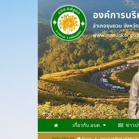
เกี่ยวกับ อบต.
ข่าวป
YOU ARE AT
Home
แผนการจัดหาพัสดุ/แผนป