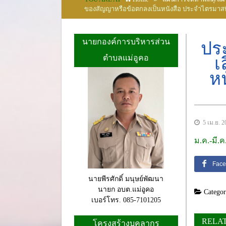
ของสัญญาหรือข้อตกลงเป็นหนังสือ ประจำไตรมาสที
นายกองค์การบริหารส่วน
ประ
ตำบลแม่อูคอ
เ
ห
5 เม.ย. 2
ม.ค.-มี.ค
Face
นายพีรศักดิ์ มนุษย์พัฒนา
นายก อบต.แม่อูคอ
Categor
เบอร์โทร. 085-7101205
RELA
โครงสร้างบุคลากร