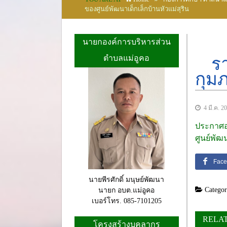
ของศูนย์พัฒนาเด็กเล็กบ้านหัวแม่สุริน
นายกองค์การบริหารส่วน
ตำบลแม่อูคอ
ร
กุมภ
4 มี.ค. 2
ประกาศอง
ศูนย์พัฒน
Face
นายพีรศักดิ์ มนุษย์พัฒนา
Categor
นายก อบต.แม่อูคอ
เบอร์โทร. 085-7101205
RELA
โครงสร้างบุคลากร