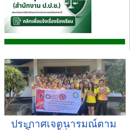
ประกาศเจตนารมณ์ตาม