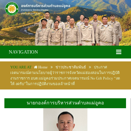
NAVIGATION
YOU ARE AT
Home
ข่าวประชาสัมพันธ์
ประกาศ
เจตนารมณ์ตามนโยบายผู้ว่าราชการจังหวัดแม่ฮ่องสอนในการปฎิบัติ
งานราชการ อบต.แม่อูคอร่วมประกาศเจตนารมณ์ No Gift Policy “งด
ให้ งดรับ”ในการปฏิบัติงานของเจ้าหน้าที่
นายกองค์การบริหารส่วนตำบลแม่อูคอ