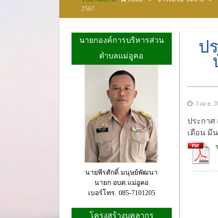
2567
นายกองค์การบริหารส่วน
ปร
ตำบลแม่อูคอ
3 เม.ย. 2
ประกาศ เ
เดือน มี
นายพีรศักดิ์ มนุษย์พัฒนา
นายก อบต.แม่อูคอ
เบอร์โทร. 085-7101205
โครงสร้างบุคลากร