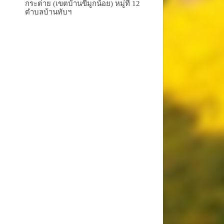
กระต่าย (เขตบ้านขี้มูกน้อย) หมู่ที่ 12
ตำบลบ้านทับฯ