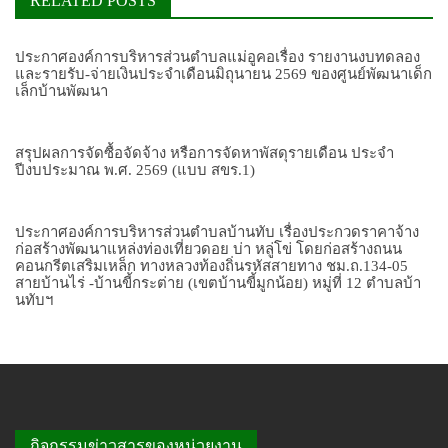
RELATED POSTS
ประกาศองค์การบริหารส่วนตำบลแม่อูคอเรื่อง รายงานงบทดลอง
และรายรับ-จ่ายเงินประจำเดือนมิถุนายน 2569 ของศูนย์พัฒนาเด็ก
เล็กบ้านพัฒนา
สรุปผลการจัดซื้อจัดจ้าง หรือการจัดหาพัสดุรายเดือน ประจำ
ปีงบประมาณ พ.ศ. 2569 (แบบ สขร.1)
ประกาศองค์การบริหารส่วนตำบลบ้านทับ เรื่องประกวดราคาจ้าง
ก่อสร้างพัฒนาแหล่งท่องเที่ยวดอย บ่า หลู่โข่ โดยก่อสร้างถนน
คอนกรีตเสริมเหล็ก ทางหลวงท้องถิ่นรหัสสายทาง ชม.ถ.134-05
สายบ้านไร่ -บ้านขี้กระต่าย (เขตบ้านขี้มูกน้อย) หมู่ที่ 12 ตำบลบ้า
นทับฯ
กิจกรรมข่าวสารของหน่วยงาน