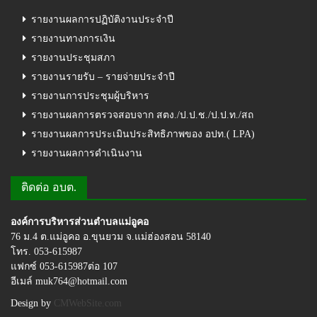
รายงานผลการปฏิบัติงานประจำปี
รายงานทางการเงิน
รายงานประชุมสภา
รายงานรายรับ – รายจ่ายประจำปี
รายงานการประชุมผู้บริหาร
รายงานผลการตรวจสอบจาก สตง./ป.ป.ช./ป.ป.ท./สถ
รายงานผลการประเมินประสิทธิภาพของ อปท.( LPA)
รายงานผลการดำเนินงาน
ติดต่อ อบต.
องค์การบริหารส่วนตำบลแม่อูคอ
76 ม.4 ต.แม่อูคอ อ.ขุนยวม จ.แม่ฮ่องสอน 58140
โทร. 053-615987
แฟกซ์ 053-615987ต่อ 107
อีเมล์ muk764@hotmail.com
Design by
CMWebSite.com