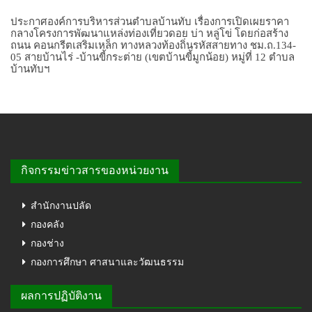
ประกาศองค์การบริหารส่วนตำบลบ้านทับ เรื่องการเปิดเผยราคา
กลางโครงการพัฒนาแหล่งท่องเที่ยวดอย บ่า หลู่โข่ โดยก่อสร้าง
ถนน คอนกรีตเสริมเหล็ก ทางหลวงท้องถิ่นรหัสสายทาง ชม.ถ.134-
05 สายบ้านไร่ -บ้านขี้กระต่าย (เขตบ้านขี้มูกน้อย) หมู่ที่ 12 ตำบล
บ้านทับฯ
กิจกรรมข่าวสารของหน่วยงาน
สำนักงานปลัด
กองคลัง
กองช่าง
กองการศึกษา ศาสนาและวัฒนธรรม
ผลการปฏิบัติงาน