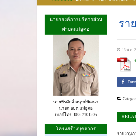
นายกองค์การบริหารส่วน
ราย
ตำบลแม่อูคอ
13 พ.ค. 
Face
Categor
นายพีรศักดิ์ มนุษย์พัฒนา
นายก อบต.แม่อูคอ
เบอร์โทร. 085-7101205
RELA
โครงสร้างบุคลากร
รายงานกา