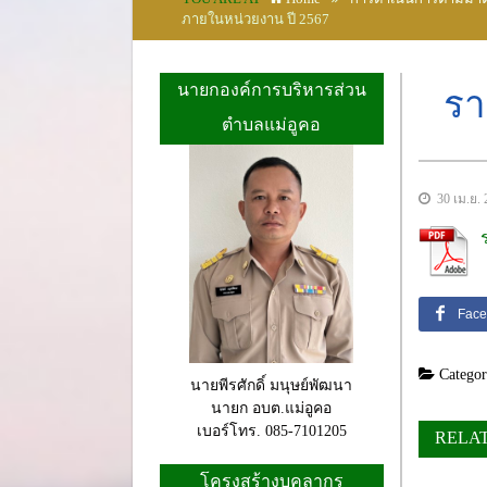
ภายในหน่วยงาน ปี 2567
นายกองค์การบริหารส่วน
รา
ตำบลแม่อูคอ
30 เม.ย. 
Face
Categor
นายพีรศักดิ์ มนุษย์พัฒนา
นายก อบต.แม่อูคอ
เบอร์โทร. 085-7101205
RELA
โครงสร้างบุคลากร