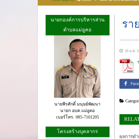
นายกองค์การบริหารส่วน
รา
ตำบลแม่อูคอ
26 ธ.ค. 
Face
Categor
นายพีรศักดิ์ มนุษย์พัฒนา
นายก อบต.แม่อูคอ
เบอร์โทร. 085-7101205
RELA
โครงสร้างบุคลากร
ผลการดำ