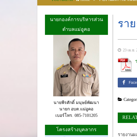
นายกองค์การบริหารส่วน
ราย
ตำบลแม่อูคอ
23 เม.ย. 
Face
Categor
นายพีรศักดิ์ มนุษย์พัฒนา
นายก อบต.แม่อูคอ
เบอร์โทร. 085-7101205
RELA
โครงสร้างบุคลากร
รายงานผ