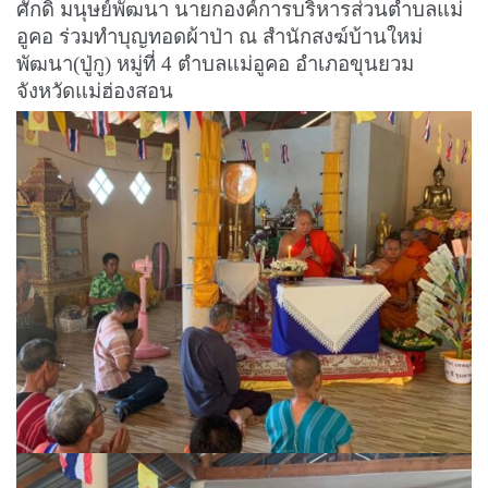
ศักดิ์ มนุษย์พัฒนา นายกองค์การบริหารส่วนตำบลแม่
อูคอ ร่วมทำบุญทอดผ้าป่า ณ สำนักสงฆ์บ้านใหม่
พัฒนา(ปู่กู) หมู่ที่ 4 ตำบลแม่อูคอ อำเภอขุนยวม
จังหวัดแม่ฮ่องสอน