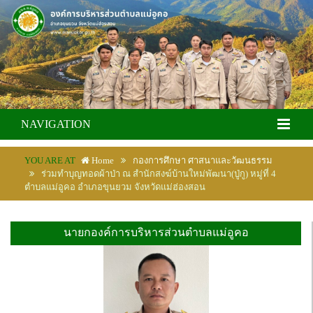
NAVIGATION
YOU ARE AT
Home
กองการศึกษา ศาสนาและวัฒนธรรม
ร่วมทำบุญทอดผ้าป่า ณ สำนักสงฆ์บ้านใหม่พัฒนา(ปู่กู) หมู่ที่ 4
ตำบลแม่อูคอ อำเภอขุนยวม จังหวัดแม่ฮ่องสอน
นายกองค์การบริหารส่วนตำบลแม่อูคอ