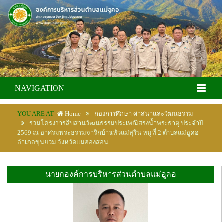
NAVIGATION
YOU ARE AT
Home
กองการศึกษา ศาสนาและวัฒนธรรม
ร่วมโครงการสืบสานวัฒนธรรมประเพณีสรงน้ำพระธาตุ ประจำปี
2569 ณ อาศรมพระธรรมจาริกบ้านหัวแม่สุริน หมู่ที่ 2 ตำบลแม่อูคอ
อำเภอขุนยวม จังหวัดแม่ฮ่องสอน
นายกองค์การบริหารส่วนตำบลแม่อูคอ