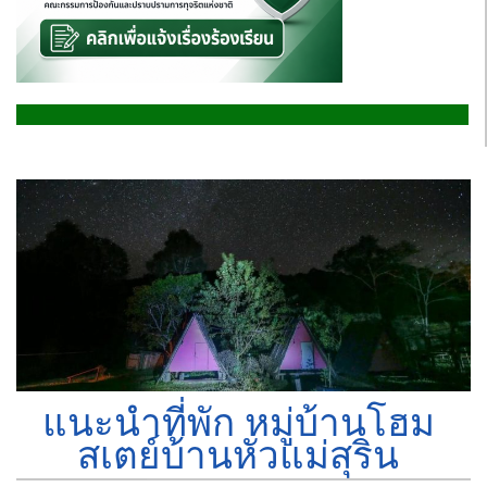
แนะนำที่พัก หมู่บ้านโฮม
สเตย์บ้านหัวแม่สุริน