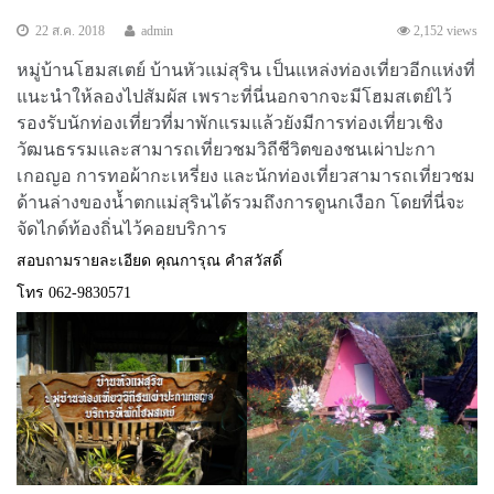
22 ส.ค. 2018
admin
2,152 views
หมู่บ้านโฮมสเตย์ บ้านหัวแม่สุริน เป็นแหล่งท่องเที่ยวอีกแห่งที่
แนะนำให้ลองไปสัมผัส เพราะที่นี่นอกจากจะมีโฮมสเตย์ไว้
รองรับนักท่องเที่ยวที่มาพักแรมแล้วยังมีการท่องเที่ยวเชิง
วัฒนธรรมและสามารถเที่ยวชมวิถีชีวิตของชนเผ่าปะกา
เกอญอ การทอผ้ากะเหรี่ยง และนักท่องเที่ยวสามารถเที่ยวชม
ด้านล่างของน้ำตกแม่สุรินได้รวมถึงการดูนกเงือก โดยที่นี่จะ
จัดไกด์ท้องถิ่นไว้คอยบริการ
สอบถามรายละเอียด คุณการุณ คำสวัสดิ์
โทร 062-9830571