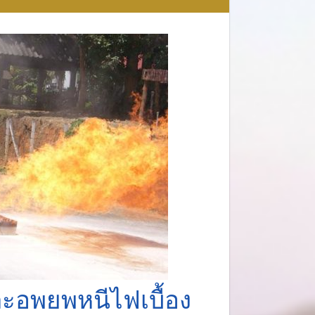
ะอพยพหนีไฟเบื้อง