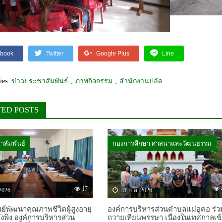
book
Twitter
Google Plus
Line
ies:
ข่าวประชาสัมพันธ์
,
ภาพกิจกรรม
,
สำนักงานปลัด
TED POSTS
าสัมพันธ์
กองการศึกษา ศาสนาและวัฒนธรรม
17
2026
31 ก.ค. 2026
ย์พัฒนาคุณภาพชีวิตผู้สูงอายุ
องค์การบริหารส่วนตำบลแม่อูคอ ร่ว
ึ่งพิง องค์การบริหารส่วน
ถวายเทียนพรรษา เนื่องในเทศกาลเข