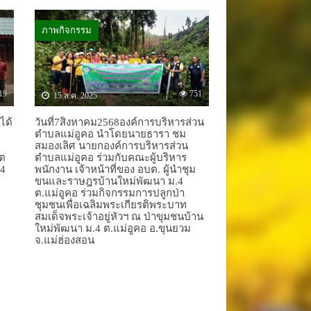
ภาพกิจกรรม
19
751
15 ส.ค. 2025
ได้
วันที่7สิงหาคม2568องค์การบริหารส่วน
ตำบลแม่อูคอ นำโดยนายธารา ชม
สมองเลิศ นายกองค์การบริหารส่วน
ขต
ตำบลแม่อูคอ ร่วมกับคณะผู้บริหาร
 4
พนักงาน เจ้าหน้าที่ของ อบต. ผู้นำชุม
ขนและราษฎรบ้านใหม่พัฒนา ม.4
ต.แม่อูคอ ร่วมกิจกรรมการปลูกป่า
ชุมชนเพื่อเฉลิมพระเกียรติพระบาท
สมเด็จพระเจ้าอยู่หัวฯ ณ ป่าขุมชนบ้าน
ใหม่พัฒนา ม.4 ต.แม่อูคอ อ.ขุนยวม
จ.แม่ฮ่องสอน