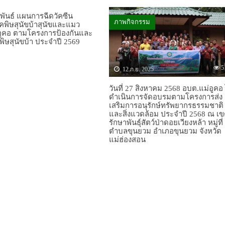
พันธ์ แผนการฉีดวัคซีน
ภาพกิจกรรม
คพิษสุนัขบ้าสุนัขและแมว
ูคอ ตามโครงการป้องกันและ
ิษสุนัขบ้า ประจำปี 2569
5
12 ก.ย. 2025
วันที่ 27 สิงหาคม 2568 อบต.แม่อูคอ 
ดำเนินการจัดอบรมตามโครงการส่ง
เสริมการอนุรักษ์ทรัพยากรธรรมชาติ
และสิ่งแวดล้อม ประจำปี 2568 ณ เ
รักษาพันธุ์สัตว์ป่าดอยเวียงหล้า หมู่ที่
ตำบลขุนยวม อำเภอขุนยวม จังหวัด
แม่ฮ่องสอน