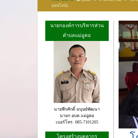
ออนไลน์)
นายกองค์การบริหารส่วน
ตำบลแม่อูคอ
นายพีรศักดิ์ มนุษย์พัฒนา
นายก อบต.แม่อูคอ
เบอร์โทร. 085-7101205
โ
โครงสร้างบุคลากร