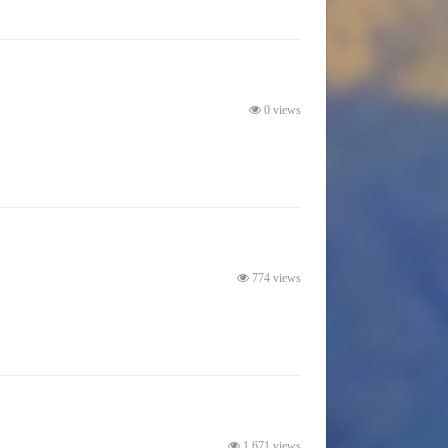
0 views
774 views
1,671 views