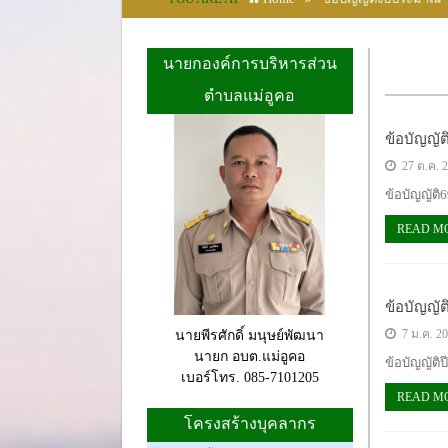
นายกองค์การบริหารส่วน
ตำบลแม่อูคอ
ข้อบัญญั
27 ต.ค. 
ข้อบัญญัติ6
READ M
ข้อบัญญั
7 ม.ค. 2
นายพีรศักดิ์ มนุษย์พัฒนา
นายก อบต.แม่อูคอ
ข้อบัญญัติป
เบอร์โทร. 085-7101205
READ M
โครงสร้างบุคลากร