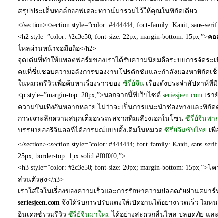
สรุปประเด็นทอล์กออฟเดอะทาวน์มารวมไว้ให้คุณในพิกัดเดียว
</section><section style=”color: #444444; font-family: Kanit, sans-seri
<h2 style=”color: #2c3e50; font-size: 22px; margin-bottom: 15px;”
ไหลผ่านหน้าจอมือถือ</h2>
จุดเด่นที่ทำให้แพลตฟอร์มของเราได้รับความนิยมคือระบบการจัดระเบี
คนที่ชื่นชอบความอลังการของงานโปรดักชันและกำลังมองหาพิกัดเช็
ในหมวดรีวิวเพื่อค้นหาเรื่องราวของ
ซีรี่ย์จีน
เรื่องดังประจำสัปดาห์ที
<p style=”margin-top: 20px;”>นอกจากนี้ที่เว็บไซต์
seriesjeen.com
เราย
ความบันเทิงอันหลากหลาย ไม่ว่าจะเป็นการแนะนำช่องทางและพิกั
การเจาะลึกความสนุกเต็มอรรถรสจากทีมเสียงเอกในโซน
ซีรี่ย์จีนพา
บรรยายออริจินอลที่ได้อารมณ์แบบดั้งเดิมในหมวด
ซีรี่ย์จีนซับไทย
เพื
</section><section style=”color: #444444; font-family: Kanit, sans-seri
25px; border-top: 1px solid #f0f0f0;”>
<h3 style=”color: #2c3e50; font-size: 20px; margin-bottom: 15px;
ส่วนตัวสูง</h3>
เราใส่ใจในเรื่องของความเร็วและการรักษาความปลอดภัยผ่านสมาร
seriesjeen.com
จึงได้รับการปรับแต่งให้เปิดอ่านได้อย่างรวดเร็ว ไม่ห
อินเดกซ์รวมรีวิว
ซีรี่ย์จีนมาใหม่
ได้อย่างสะดวกลื่นไหล ปลอดภัย และมอ