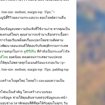
f; font-size: medium; margin-top: 35px;”>
>คอมมูนิตี้รีวิวผลงานกระแสแรง ตอบโจทย์ความลื่น
ยบข้อมูลบทความบันเทิงที่ใช้งานง่าย หากคุณเป็น
คเทรนด์ใหม่ๆ คุณสามารถเข้ามาเลือกสรรเนื้อหา
่มีการร้อยเรียงพล็อตเรื่องแปลกใหม่ชวนติดตาม
ังพัฒนาคอนเทนต์ให้ตอบรับกับพฤติกรรมการเสพ
ดความสนุกในการ
ดูซีรี่ย์จีน
ที่กำลังเป็นกระแสไวรัล
กย์ไทย
ยอดนิยม ตลอดจนการเสพงานแปลบท
่อให้คุณไม่พลาดทุกโมเมนต์ร้อนแรงรอบวัน</p>
f; font-size: medium; margin-top: 35px; padding-top:
”>โครงสร้างเว็บยุคใหม่ โหลดไว และมอบความเป็น
์ทโฟนเป็นสำคัญ โครงสร้างระบบของ
น่วงข้อมูล ช่วยให้คุณค้นหาบทสรุปข้อมูลและหน้า
บช่วงเวลาพักผ่อนที่ดีที่สุดให้กับคุณในทุกๆ วัน