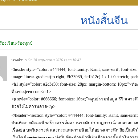
หนังสั้นจีน
ร้องเรียน/ร้องทุกข์
นางจำปา
On 28 พฤษภาคม 2026 เวลา 10:42
<header style=”color: #444444; font-family: Kanit, sans-serif; font-siz
image: linear-gradient(to right, #b33939, #e1b12c) 1 / 1 / 0 stretch; p
<h1 style=”color: #2c3e50; font-size: 28px; margin-bottom: 10px;”
ที่ seriesjeen.com</h1>
<p style=”color: #666666; font-size: 16px;”>ศูนย์รวมข้อมูล รีวิวเจ
ตัวจริงไม่ควรพลาด</p>
</header><section style=”color: #444444; font-family: Kanit, sans-ser
บันเทิงจากฝั่งเอเชียสร้างสรรค์ผลงานระดับปรากฏการณ์ออกมาอย่างต่
เรื่องย่อ บทวิเคราะห์ และกระแสความนิยมได้อย่างเจาะลึก ถือเป็นหัวใ
เว็บไซต์
seriesjeen.com
มุ่งมั่นที่จะทำหน้าที่เป็นสื่อกลางชั้นนำใ