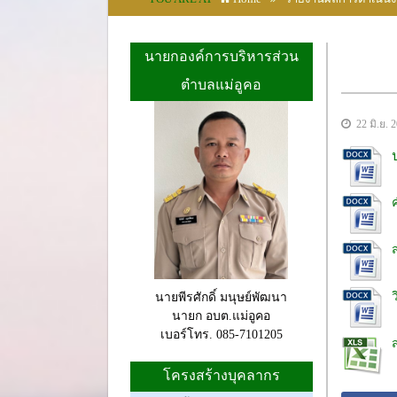
นายกองค์การบริหารส่วน
ตำบลแม่อูคอ
22 มิ.ย. 
ว
นายพีรศักดิ์ มนุษย์พัฒนา
นายก อบต.แม่อูคอ
เบอร์โทร. 085-7101205
โครงสร้างบุคลากร